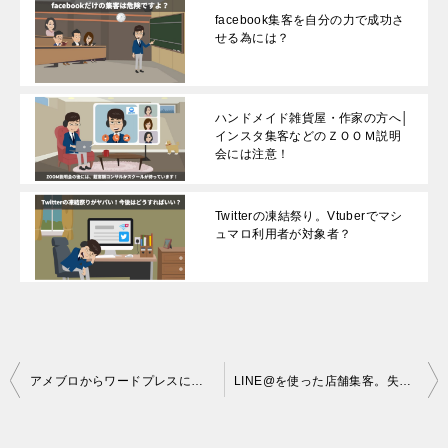
facebook集客を自分の力で成功さ
せる為には？
ハンドメイド雑貨屋・作家の方へ│
インスタ集客などのＺＯＯＭ説明
会には注意！
Twitterの凍結祭り。Vtuberでマシ
ュマロ利用者が対象者？
投
アメブロからワードプレスに引っ越しをする本質を分かっていますか？
LINE@を使った店舗集客。失敗しない為に必要な事は？
稿
ナ