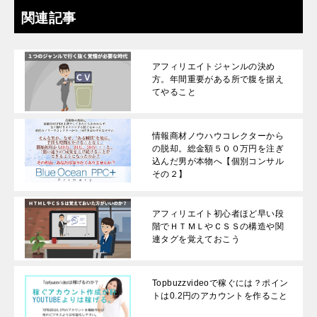
関連記事
アフィリエイトジャンルの決め
方。年間重要がある所で腹を据え
てやること
情報商材ノウハウコレクターから
の脱却。総金額５００万円を注ぎ
込んだ男が本物へ【個別コンサル
その２】
アフィリエイト初心者ほど早い段
階でＨＴＭＬやＣＳＳの構造や関
連タグを覚えておこう
Topbuzzvideoで稼ぐには？ポイン
トは0.2円のアカウントを作ること