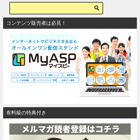
ー
シ
コンテンツ販売者は必見！
ョ
ン
有料級の特典付き