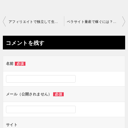
投
アフィリエイトで独立して生計を立てたい？コロナ禍した現実は甘くはない理由
ペラサイト量産で稼ぐには？勝ちパターンを見つけること
稿
ナ
コメントを残す
ビ
ゲ
名前
必須
ー
シ
ョ
ン
メール（公開されません）
必須
サイト