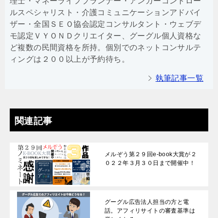
理士・マネーライフプランナー・アンガーコントロー
ルスペシャリスト・介護コミュニケーションアドバイ
ザー・全国ＳＥＯ協会認定コンサルタント・ウェブデ
モ認定ＶＹＯＮＤクリエイター、グーグル個人資格な
ど複数の民間資格を所持。個別でのネットコンサルテ
ィングは２００以上が予約待ち。
執筆記事一覧
関連記事
メルぞう第２９回e-book大賞が２
０２２年３月３０日まで開催中！
グーグル広告法人担当の方と電
話。アフィリサイトの審査基準は