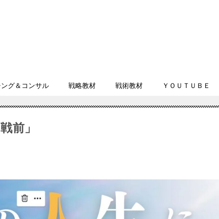
チング＆コンサル
戦略教材
戦術教材
ＹＯＵＴＵＢＥ
戦前」