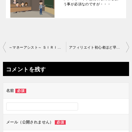
う事が必須なのですが・・・
投
～マネーアシスト～ ＳＩＲＩＵＳを使って1サイトだけで月８桁を稼ぐお金のマニュアル
アフィリエイト初心者ほど早い段階でＨＴＭＬやＣＳＳの構造や関連タグを覚えておこう
稿
ナ
コメントを残す
ビ
ゲ
名前
必須
ー
シ
ョ
ン
メール（公開されません）
必須