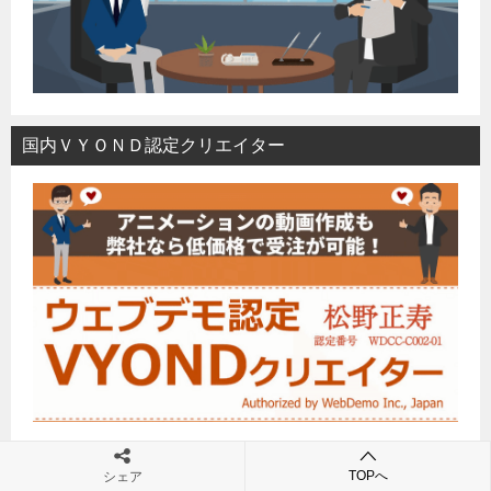
国内ＶＹＯＮＤ認定クリエイター
アナリティクス上級者（松野）
TOPへ
シェア