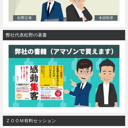
弊社代表松野の著書
ＺＯＯＭ有料セッション